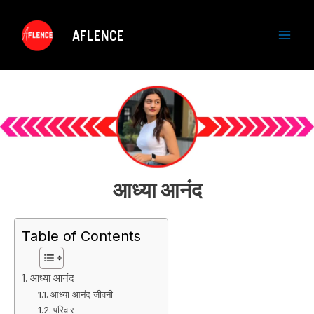
Skip
to
AFLENCE
content
M
a
i
n
M
आध्या आनंद
e
Table of Contents
n
u
आध्या आनंद
आध्या आनंद जीवनी
परिवार