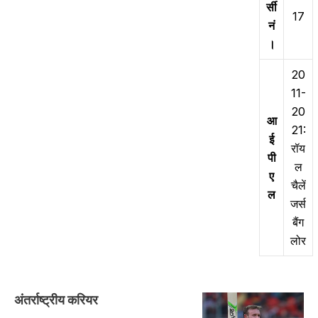
र्सी
17
नं
।
20
11-
20
आ
21:
ई
रॉय
पी
ल
ए
चैलें
ल
जर्स
बैंग
लोर
अंतर्राष्ट्रीय करियर