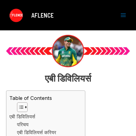
Skip
to
AFLENCE
content
M
a
i
n
M
एबी डिविलियर्स
e
Table of Contents
n
u
एबी डिविलियर्स
परिचय
एबी डिविलियर्स करियर