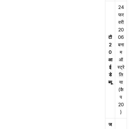
24
फर
वरी
20
टी
06
2
बना
0
म
आ
ऑ
ई
स्ट्रे
डे
लि
ब्यू
या
(कै
प
20
)
ज