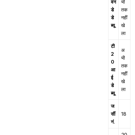
वन
भी
डे
तक
डे
नहीं
ब्यू
खे
ला
टी
अ
2
भी
0
तक
आ
नहीं
ई
खे
डे
ला
ब्यू
ज
र्सी
18
नं
.
20