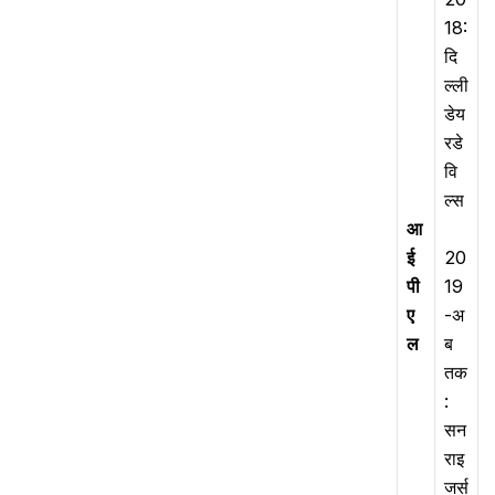
18:
दि
ल्ली
डेय
रडे
वि
ल्स
आ
ई
20
पी
19
ए
-अ
ल
ब
तक
:
सन
राइ
जर्स