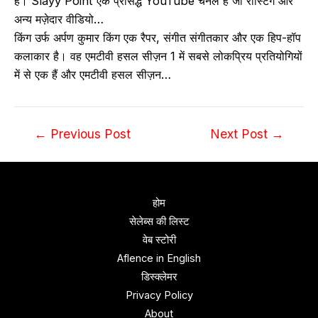
हैं। Slayy Point एक प्रसिद्ध YouTube चैनल है जो रोस्टिंग और
अन्य मज़ेदार वीडियो…
किंग उर्फ ​​अर्पण कुमार किंग एक रैपर, संगीत संगीतकार और एक हिप-हॉप
कलाकार है। वह एमटीवी हसल सीज़न 1 में सबसे लोकप्रिय प्रतियोगियों
में से एक हैं और एमटीवी हसल सीज़न…
Post
←
Previous Post
Next Post
→
navigation
होम
सेलेब्स की लिस्ट
वेब स्‍टोरी
Aflence in English
डिस्‍क्‍लेमर
Privacy Policy
About