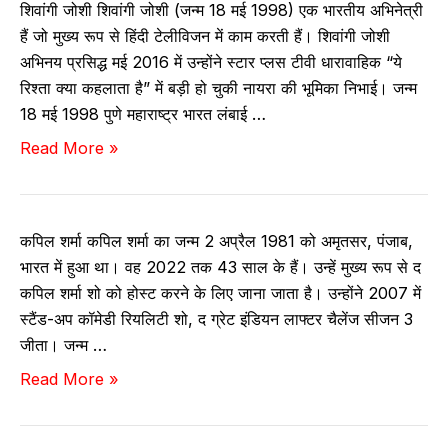
बिं
शिवांगी जोशी शिवांगी जोशी (जन्म 18 मई 1998) एक भारतीय अभिनेत्री
ग
व
दु
हैं जो मुख्य रूप से हिंदी टेलीविजन में काम करती हैं। शिवांगी जोशी
म
र्थ
अभिनय प्रसिद्ध मई 2016 में उन्होंने स्टार प्लस टीवी धारावाहिक “ये
-
,
रिश्ता क्या कहलाता है” में बड़ी हो चुकी नायरा की भूमिका निभाई। जन्म
जी
मू
18 मई 1998 पुणे महाराष्ट्र भारत लंबाई …
व
वी
शि
Read More »
नी
ज
वां
उ
गी
म्र
जो
ने
कपिल शर्मा कपिल शर्मा का जन्म 2 अप्रैल 1981 को अमृतसर, पंजाब,
शी
ट
भारत में हुआ था। वह 2022 तक 43 साल के हैं। उन्हें मुख्य रूप से द
–
व
कपिल शर्मा शो को होस्ट करने के लिए जाना जाता है। उन्होंने 2007 में
बा
र्थ
स्टैंड-अप कॉमेडी रियलिटी शो, द ग्रेट इंडियन लाफ्टर चैलेंज सीजन 3
यो
जीता। जन्म …
,
क
Read More »
उ
पि
म्र
ल
,