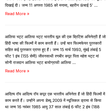
दिखाई दी। जन्म 11 अगस्त 1985 को मनामा, बहरीन ऊंचाई 5′ …
जै
Read More »
क
ली
न
आलिया भट्ट आलिया भट्ट भारतीय मूल की एक ब्रिटिश अभिनेत्री हैं जो
फ
हिंदी भाषा की फिल्मों में काम करती हैं। उन्हें चार फिल्मफेयर पुरस्कारों
र्नां
सहित कई पुरस्कार प्राप्त हुए हैं। जन्म 15 मार्च 1993, मुंबई लंबाई 5
डी
फीट 1 इंच (155 सेमी) जीवनसाथी रणबीर कपूर पिता महेश भट्ट मां
ज
सोनी राजदान आलिया भट्ट बायोग्राफी आलिया …
–
आ
Read More »
जी
लि
व
या
नी
भ
,
आदित्य रॉय आदित्य रॉय कपूर एक भारतीय अभिनेता हैं जो हिंदी फिल्मों में
ट्ट
आ
काम करते हैं। उन्होंने अपना डेब्यू 2009 में म्यूजिकल ड्रामा से किया
–
यु
था जन्म 16 नवंबर 1985 आयु 37 साल लंबाई 6 फीट 2 इंच (188
बा
,