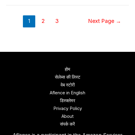
ब
आ
ने
नं
ट
Posts
1
2
3
Next Page
→
द
व
pagination
–
र्थ
बा
,
यो
इं
,
स्टा
उ
ग्रा
म्र
होम
म
,
सेलेब्स की लिस्ट
ने
वेब स्‍टोरी
ट
Aflence in English
व
डिस्‍क्‍लेमर
र्थ
Privacy Policy
,
About
इं
संपर्क करें
स्टा
Aflence is a participant in the Amazon Services