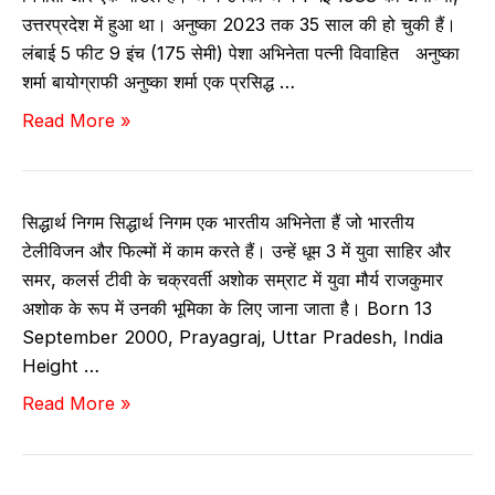
ह
सि
उत्तरप्रदेश में हुआ था। अनुष्का 2023 तक 35 साल की हो चुकी हैं।
न
ने
लंबाई 5 फीट 9 इंच (175 सेमी) पेशा अभिनेता पत्नी विवाहित अनुष्का
–
मा
शर्मा बायोग्राफी अनुष्का शर्मा एक प्रसिद्ध …
जै
,
अ
Read More »
व
ने
नु
,
ट
ष्का
आ
व
श
यु
र्थ
सिद्धार्थ निगम सिद्धार्थ निगम एक भारतीय अभिनेता हैं जो भारतीय
र्मा
,
टेलीविजन और फिल्मों में काम करते हैं। उन्हें धूम 3 में युवा साहिर और
–
ने
समर, कलर्स टीवी के चक्रवर्ती अशोक सम्राट में युवा मौर्य राजकुमार
बा
ट
अशोक के रूप में उनकी भूमिका के लिए जाना जाता है। Born 13
यो
व
September 2000, Prayagraj, Uttar Pradesh, India
,
र्थ
Height …
उ
,
सि
Read More »
म्र
स
द्धा
,
ले
र्थ
ने
य
नि
ट