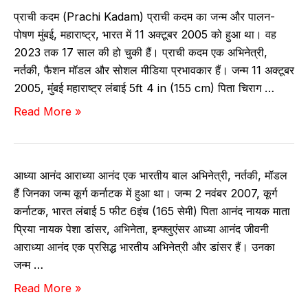
श
ने
प्राची कदम (Prachi Kadam) प्राची कदम का जन्म और पालन-
र्मा
ट
पोषण मुंबई, महाराष्ट्र, भारत में 11 अक्टूबर 2005 को हुआ था। वह
–
व
2023 तक 17 साल की हो चुकी हैं। प्राची कदम एक अभिनेत्री,
जी
र्थ
नर्तकी, फैशन मॉडल और सोशल मीडिया प्रभावकार हैं। जन्म 11 अक्टूबर
व
,
2005, मुंबई महाराष्ट्र लंबाई 5ft 4 in (155 cm) पिता चिराग …
नी
इं
प्रा
Read More »
,
स्टा
ची
आ
ग्रा
क
यु
म
द
,
आध्या आनंद आराध्या आनंद एक भारतीय बाल अभिनेत्री, नर्तकी, मॉडल
म
ने
हैं जिनका जन्म कूर्ग कर्नाटक में हुआ था। जन्म 2 नवंबर 2007, कूर्ग
–
ट
कर्नाटक, भारत लंबाई 5 फीट 6इंच (165 सेमी) पिता आनंद नायक माता
बा
व
प्रिया नायक पेशा डांसर, अभिनेता, इन्फ्लुएंसर आध्या आनंद जीवनी
यो
र्थ
आराध्या आनंद एक प्रसिद्ध भारतीय अभिनेत्री और डांसर हैं। उनका
,
,
जन्म …
उ
यू
आ
Read More »
म्र
ट्यू
ध्या
,