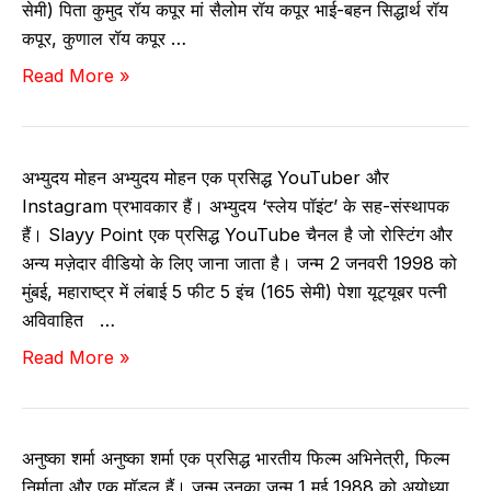
सेमी) पिता कुमुद रॉय कपूर मां सैलोम रॉय कपूर भाई-बहन सिद्धार्थ रॉय
यो
ने
कपूर, कुणाल रॉय कपूर …
ग्रा
ट
आ
Read More »
फी
व
दि
,
र्थ
त्य
लं
,
रॉ
बा
फि
अभ्युदय मोहन अभ्युदय मोहन एक प्रसिद्ध YouTuber और
य
ई
ल्में
Instagram प्रभावकार हैं। अभ्युदय ‘स्लेय पॉइंट’ के सह-संस्थापक
क
,
हैं। Slayy Point एक प्रसिद्ध YouTube चैनल है जो रोस्टिंग और
पू
आ
अन्य मज़ेदार वीडियो के लिए जाना जाता है। जन्म 2 जनवरी 1998 को
र
यु
मुंबई, महाराष्ट्र में लंबाई 5 फीट 5 इंच (165 सेमी) पेशा यूट्यूबर पत्नी
–
,
अविवाहित …
बा
ने
अ
Read More »
यो
ट
भ्यु
,
व
द
उ
र्थ
य
म्र
अनुष्का शर्मा अनुष्का शर्मा एक प्रसिद्ध भारतीय फिल्म अभिनेत्री, फिल्म
मो
,
निर्माता और एक मॉडल हैं। जन्म उनका जन्म 1 मई 1988 को अयोध्या,