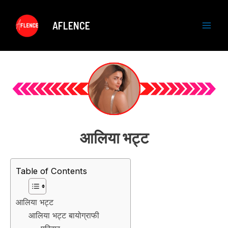
Skip
to
AFLENCE
content
M
a
i
n
M
आलिया भट्ट
e
n
Table of Contents
u
आलिया भट्ट
आलिया भट्ट बायोग्राफी