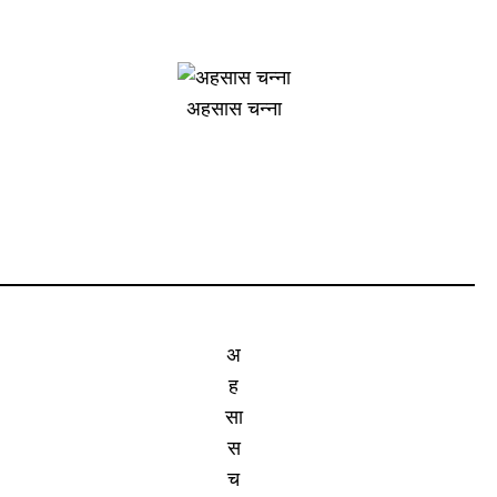
अहसास चन्ना
अ
ह
सा
स
च