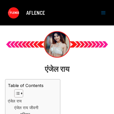
Skip
to
AFLENCE
content
M
a
i
n
M
एंजेल राय
e
n
Table of Contents
u
एंजेल राय
एंजेल राय जीवनी