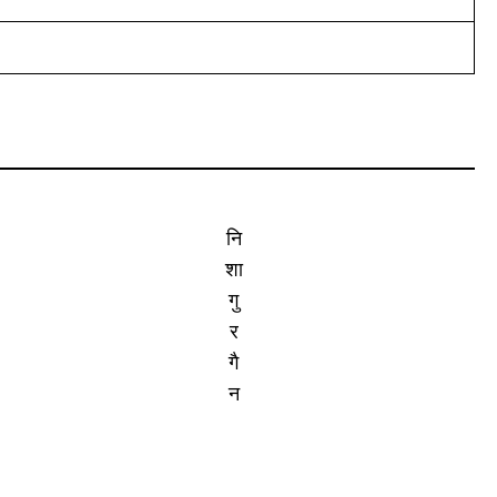
नि
शा
गु
र
गै
न