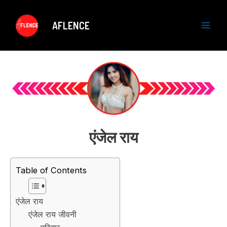
Skip
to
AFLENCE
content
M
a
i
n
M
एंजेल राय
e
n
Table of Contents
u
एंजेल राय
एंजेल राय जीवनी