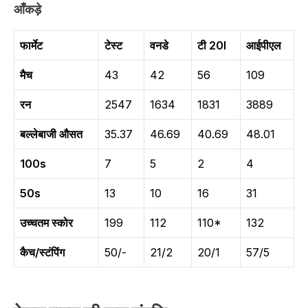
आँकड़े
फार्मेट
टेस्ट
वनडे
टी 20I
आईपीएल
मैच
43
42
56
109
रन
2547
1634
1831
3889
बल्लेबाजी औसत
35.37
46.69
40.69
48.01
100s
7
5
2
4
50s
13
10
16
31
उच्चतम स्कोर
199
112
110*
132
कैच/स्टंपिंग
50/-
21/2
20/1
57/5