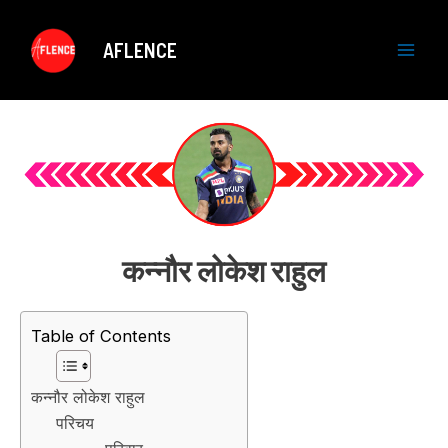
Skip
to
AFLENCE
content
M
a
i
n
M
कन्नौर लोकेश राहुल
e
n
Table of Contents
u
कन्नौर लोकेश राहुल
परिचय