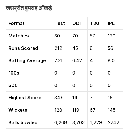
जसप्रीत बुमराह आँकड़े
Format
Test
ODI
T20I
IPL
Matches
30
70
57
120
Runs Scored
212
45
8
56
Batting Average
7.31
6.42
4
8.0
100s
0
0
0
0
50s
0
0
0
0
Highest Score
34*
14
7
16
Wickets
128
119
67
145
Balls bowled
6,268
3,703
1,229
2742