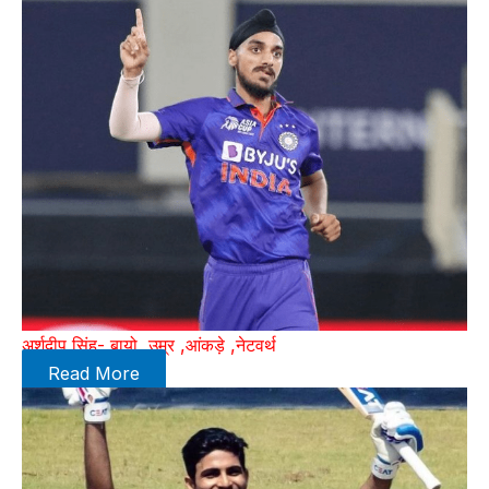
अर्शदीप सिंह- बायो ,उम्र ,आंकड़े ,नेटवर्थ
Read More