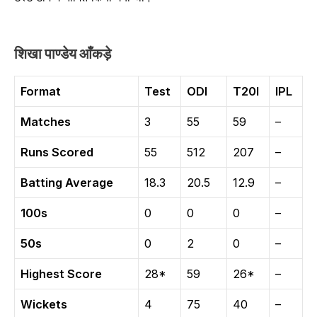
शिखा पाण्डेय आँकड़े
Format
Test
ODI
T20I
IPL
Matches
3
55
59
–
Runs Scored
55
512
207
–
Batting Average
18.3
20.5
12.9
–
100s
0
0
0
–
50s
0
2
0
–
Highest Score
28*
59
26*
–
Wickets
4
75
40
–