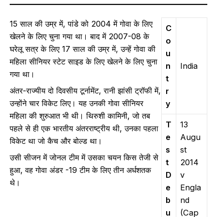
15 साल की उम्र में, पांडे को 2004 में गोवा के लिए
C
खेलने के लिए चुना गया था। बाद में 2007-08 के
o
घरेलू सत्र के लिए 17 साल की उम्र में, उन्हें गोवा की
u
महिला सीनियर स्टेट साइड के लिए खेलने के लिए चुना
n
India
गया था।
t
अंतर-राज्यीय दो दिवसीय टूर्नामेंट, रानी झांसी ट्रॉफी में,
r
उन्होंने चार विकेट लिए। यह उनकी गोवा सीनियर
y
महिला की शुरुआत भी थी। थिरुशी कामिनी, जो तब
T
13
पहले से ही एक भारतीय अंतरराष्ट्रीय थी, उनका पहला
e
Augu
विकेट था जो कैच और बोल्ड था।
s
st
उसी सीजन में जोनल टीम में उसका चयन किस तेजी से
t
2014
हुआ, वह गोवा अंडर -19 टीम के लिए तीन अर्धशतक
D
v
थे।
e
Engla
b
nd
u
(Cap