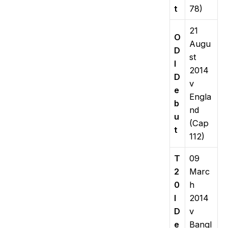
t
78)
21
O
Augu
D
st
I
2014
D
v
e
Engla
b
nd
u
(Cap
t
112)
T
09
2
Marc
0
h
I
2014
D
v
e
Bangl