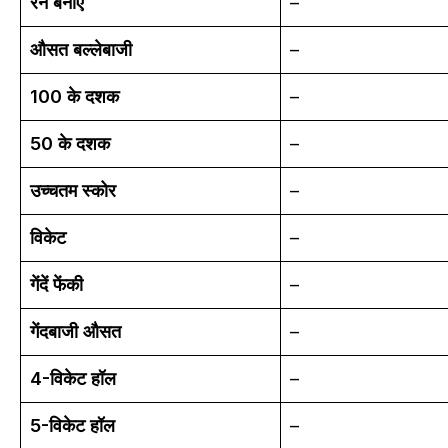
रन बनाए
–
औसत बल्लेबाजी
–
100 के दशक
–
50 के दशक
–
उच्चतम स्कोर
–
विकेट
–
गेंदें फेंकी
–
गेंदबाजी औसत
–
4-विकेट हॉल
–
5-विकेट हॉल
–