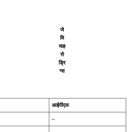
जे
मि
माह
रो
ड्रि
ग्स
आईपीएल
–