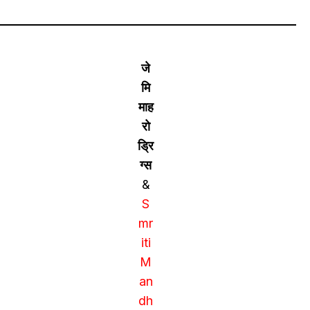
जे
मि
माह
रो
ड्रि
ग्स
&
S
mr
iti
M
an
dh