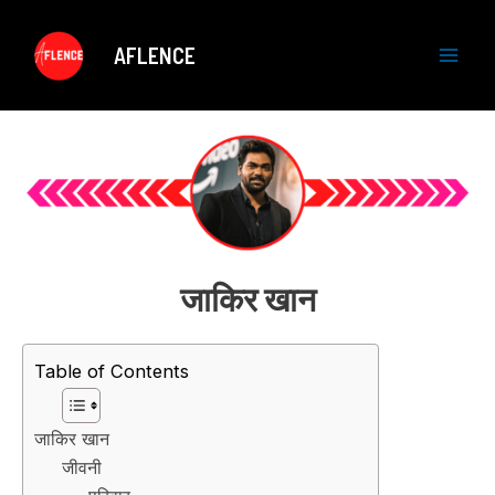
Skip
to
AFLENCE
content
M
a
i
n
M
जाकिर खान
e
n
Table of Contents
u
जाकिर खान
जीवनी